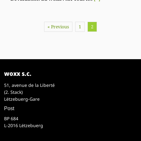
« Previous
1
2
woxx s.c.
51, avenue de la Liberté
(2. Stack)
Lëtzebuerg-Gare
Post
BP 684
L-2016 Lëtzebuerg