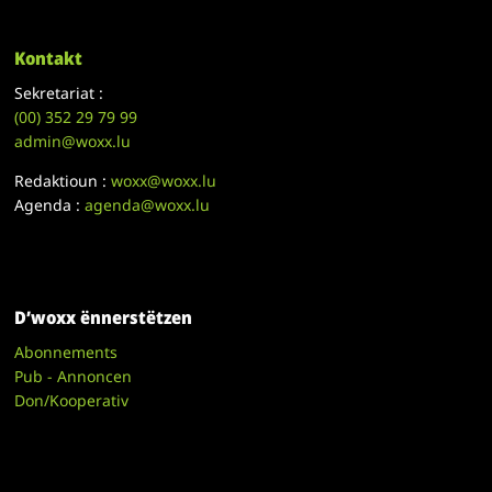
Kontakt
Sekretariat :
(00)
352 29 79 99
admin@woxx.lu
Redaktioun :
woxx@woxx.lu
Agenda :
agenda@woxx.lu
D’woxx ënnerstëtzen
Abonnements
Pub - Annoncen
Don/Kooperativ