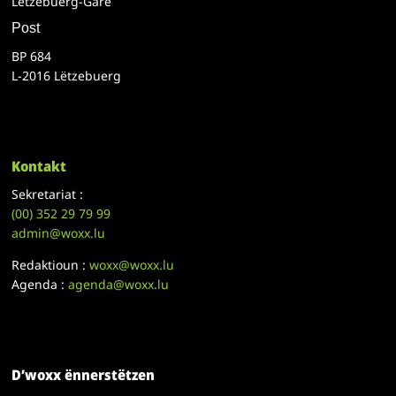
Lëtzebuerg-Gare
Post
BP 684
L-2016 Lëtzebuerg
Kontakt
Sekretariat :
(00)
352 29 79 99
admin@woxx.lu
Redaktioun :
woxx@woxx.lu
Agenda :
agenda@woxx.lu
D’woxx ënnerstëtzen