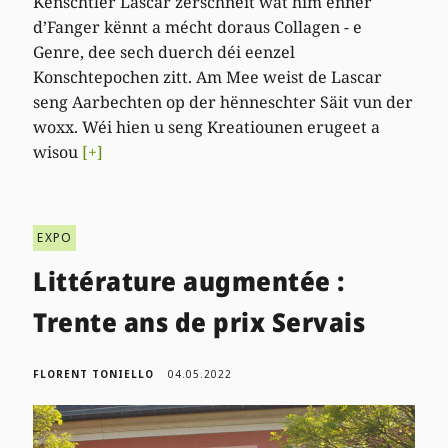
Kënschtler Lascar zerschneit wat him ënner
d’Fanger kënnt a mécht doraus Collagen - e
Genre, dee sech duerch déi eenzel
Konschtepochen zitt. Am Mee weist de Lascar
seng Aarbechten op der hënneschter Säit vun der
woxx. Wéi hien u seng Kreatiounen erugeet a
wisou
[+]
EXPO
Littérature augmentée :
Trente ans de prix Servais
FLORENT TONIELLO
04.05.2022