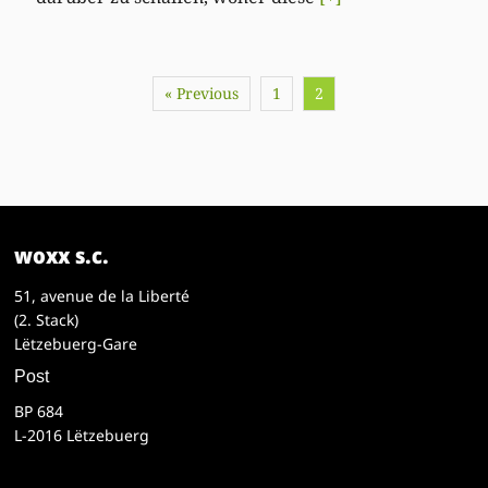
« Previous
1
2
woxx s.c.
51, avenue de la Liberté
(2. Stack)
Lëtzebuerg-Gare
Post
BP 684
L-2016 Lëtzebuerg