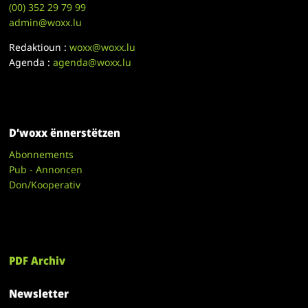
(00)
352 29 79 99
admin@woxx.lu
Redaktioun :
woxx@woxx.lu
Agenda :
agenda@woxx.lu
D’woxx ënnerstëtzen
Abonnements
Pub - Annoncen
Don/Kooperativ
PDF Archiv
Newsletter