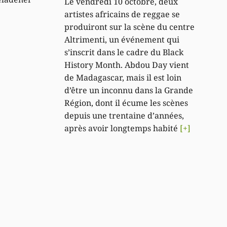
Le vendredi 10 octobre, deux
artistes africains de reggae se
produiront sur la scène du centre
Altrimenti, un événement qui
s’inscrit dans le cadre du Black
History Month. Abdou Day vient
de Madagascar, mais il est loin
d’être un inconnu dans la Grande
Région, dont il écume les scènes
depuis une trentaine d’années,
après avoir longtemps habité
[+]