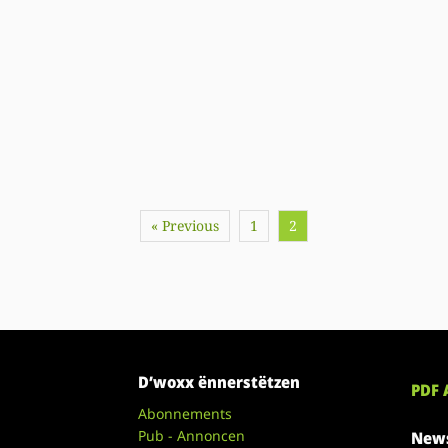
« Previous
1
2
D’woxx ënnerstëtzen
PDF 
Abonnements
Pub - Annoncen
News