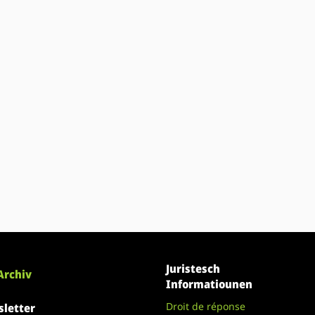
Juristesch
Archiv
Informatiounen
Droit de réponse
letter