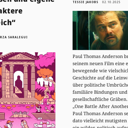
TESSIE JAKOBS
02.10.2025
aktere
eich“
ORZA SARALEGUI
Paul Thomas Anderson br
seinem neuen Film eine 
bewegende wie vielschic
Geschichte auf die Leinw
über politische Umbrüch
familiäre Bindungen und
gesellschaftliche Gräben.
„One Battle After Another
Paul Thomas Anderson se
dato vielleicht mutigsten
ein wilder, politisch auf