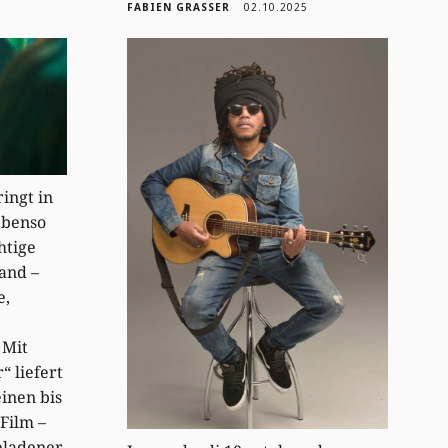
FABIEN GRASSER
02.10.2025
ingt in
ebenso
htige
and –
e,
 Mit
“ liefert
inen bis
 Film –
geladener