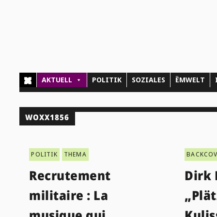
AKTUELL
POLITIK
SOZIALES
ËMWELT
WOXX1856
POLITIK
THEMA
BACKCOV
Recrutement
Dirk 
militaire : La
„Plät
musique qui
Kuli