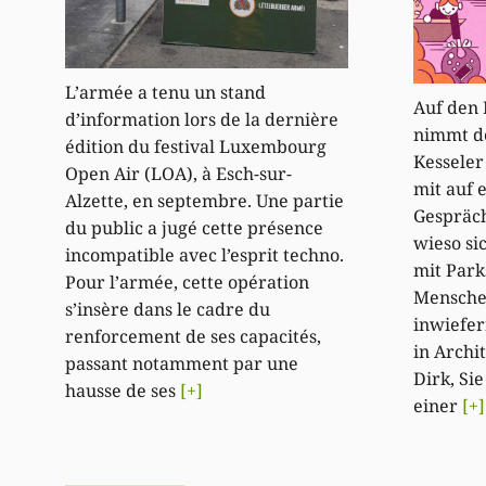
L’armée a tenu un stand
Auf den
d’information lors de la dernière
nimmt de
édition du festival Luxembourg
Kesseler
Open Air (LOA), à Esch-sur-
mit auf 
Alzette, en septembre. Une partie
Gespräch
du public a jugé cette présence
wieso si
incompatible avec l’esprit techno.
mit Park
Pour l’armée, cette opération
Mensche
s’insère dans le cadre du
inwiefe
renforcement de ses capacités,
in Archi
passant notamment par une
Dirk, Si
hausse de ses
[+]
einer
[+]