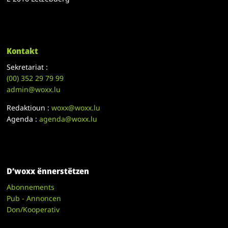
Kontakt
Sekretariat :
(00)
352 29 79 99
admin@woxx.lu
Redaktioun :
woxx@woxx.lu
Agenda :
agenda@woxx.lu
D’woxx ënnerstëtzen
Abonnements
Pub - Annoncen
Don/Kooperativ