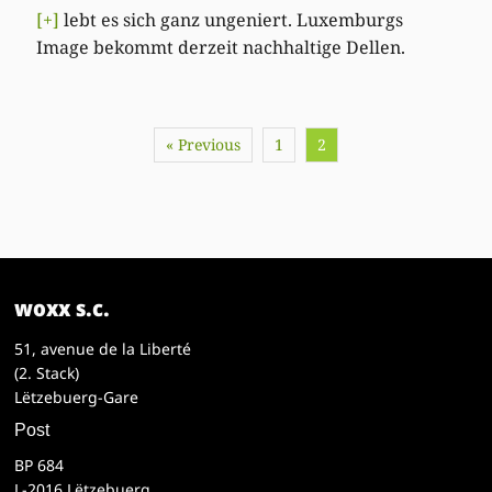
[+]
lebt es sich ganz ungeniert. Luxemburgs
Image bekommt derzeit nachhaltige Dellen.
« Previous
1
2
woxx s.c.
51, avenue de la Liberté
(2. Stack)
Lëtzebuerg-Gare
Post
BP 684
L-2016 Lëtzebuerg