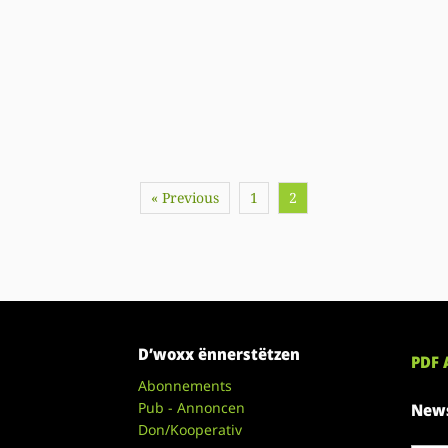
« Previous
1
2
D’woxx ënnerstëtzen
PDF 
Abonnements
Pub - Annoncen
News
Don/Kooperativ