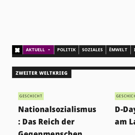
AKTUELL
POLITIK
SOZIALES
ËMWELT
ZWEITER WELTKRIEG
GESCHICHT
GESCHIC
Nationalsozialismus
D-Da
: Das Reich der
am L
Gegenmenschen