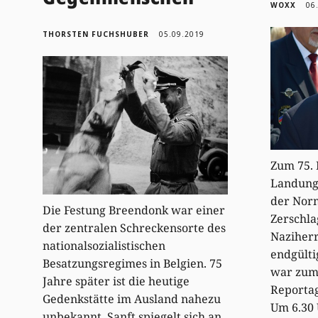
WOXX
06
THORSTEN FUCHSHUBER
05.09.2019
Zum 75. 
Landung 
der Nor
Die Festung Breendonk war einer
Zerschla
der zentralen Schreckensorte des
Naziherr
nationalsozialistischen
endgülti
Besatzungsregimes in Belgien. 75
war zum 
Jahre später ist die heutige
Reportag
Gedenkstätte im Ausland nahezu
Um 6.30 
unbekannt. Sanft spiegelt sich an