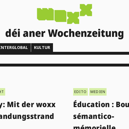
déi aner Wochenzeitung
INTERGLOBAL
KULTUR
HT
EDITO
MEDIEN
y: Mit der woxx
Éducation : Bou
andungsstrand
sémantico-
mémorielle