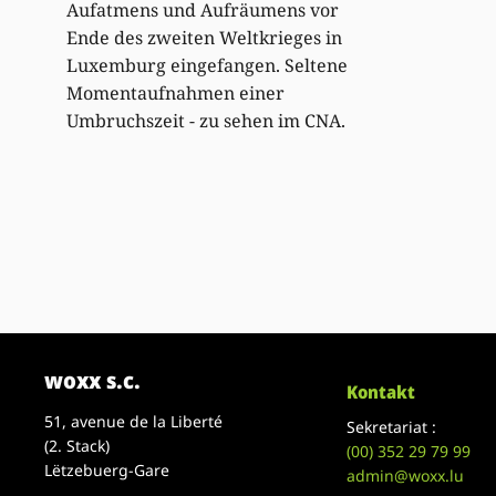
Aufatmens und Aufräumens vor
Ende des zweiten Weltkrieges in
Luxemburg eingefangen. Seltene
Momentaufnahmen einer
Umbruchszeit - zu sehen im CNA.
woxx s.c.
Kontakt
51, avenue de la Liberté
Sekretariat :
(2. Stack)
(00)
352 29 79 99
Lëtzebuerg-Gare
admin@woxx.lu