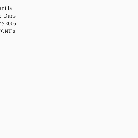
nt la
e. Dans
re 2005,
l’ONU a