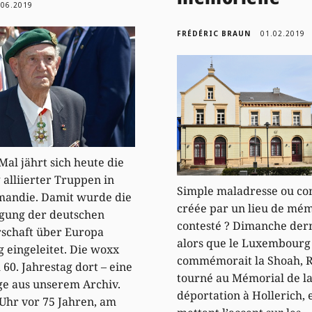
.06.2019
FRÉDÉRIC BRAUN
01.02.2019
Mal jährt sich heute die
alliierter Truppen in
Simple maladresse ou co
mandie. Damit wurde die
créée par un lieu de mé
gung der deutschen
contesté ? Dimanche dern
schaft über Europa
alors que le Luxembourg
g eingeleitet. Die woxx
commémorait la Shoah, 
60. Jahrestag dort – eine
tourné au Mémorial de l
e aus unserem Archiv.
déportation à Hollerich, 
Uhr vor 75 Jahren, am