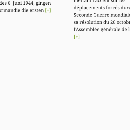
mettant l’accent sur les
es 6. Juni 1944, gingen
déplacements forcés dura
ormandie die ersten
[+]
Seconde Guerre mondial
sa résolution du 26 octob
l’Assemblée générale de 
[+]