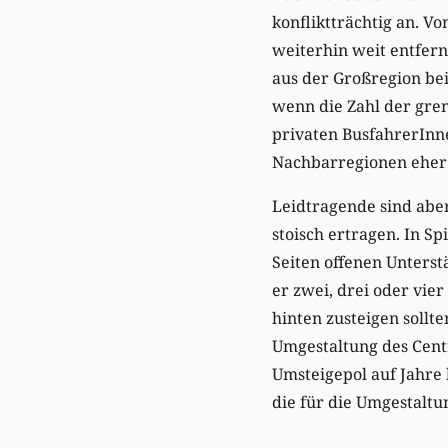
konfliktträchtig an. V
weiterhin weit entfer
aus der Großregion be
wenn die Zahl der gre
privaten BusfahrerInne
Nachbarregionen eher 
Leidtragende sind abe
stoisch ertragen. In Sp
Seiten offenen Unterst
er zwei, drei oder vie
hinten zusteigen sollt
Umgestaltung des Cent
Umsteigepol auf Jahre 
die für die Umgestaltu