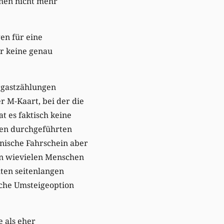
chen nicht mehr
en für eine
ar keine genau
rgastzählungen
r M-Kaart, bei der die
 es faktisch keine
sen durchgeführten
onische Fahrschein aber
von wievielen Menschen
lten seitenlangen
nche Umsteigeoption
 als eher