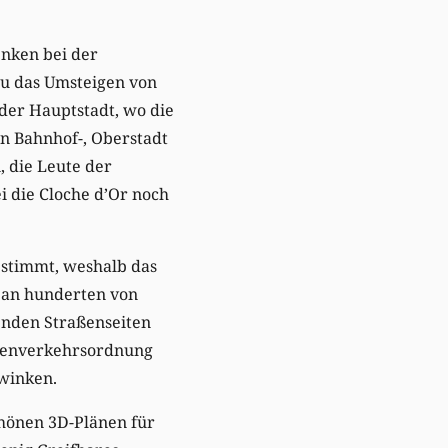
enken bei der
au das Umsteigen von
 der Hauptstadt, wo die
n Bahnhof-, Oberstadt
, die Leute der
 die Cloche d’Or noch
estimmt, weshalb das
, an hunderten von
enden Straßenseiten
raßenverkehrsordnung
rwinken.
chönen 3D-Plänen für