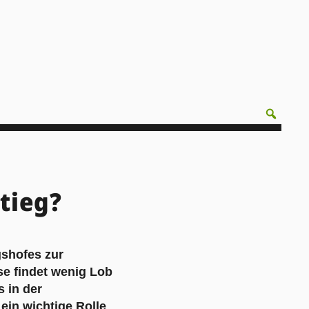
stieg?
shofes zur
se findet wenig Lob
s in der
ein wichtige Rolle