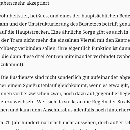
gaben mehr akzeptiert.
ohnheitstier, heißt es, und eines der hauptsächlichen Bed
hn und der Umstrukturierung des Busnetzes betrifft gen
auf die Hauptstrecken. Eine ähnliche Sorge gibt es auch in
der Tram nicht mehr die einzelnen Viertel mit den Zentre
rchberg verbinden sollen; ihre eigentlich Funktion ist dann
die dann diese drei Zentren miteinander verbindet (wobei
inzukommt).
 Die Busdienste sind nicht sonderlich gut aufeinander abg
eher einem Spießrutenlauf gleichkommt, wenn es etwa gilt
nen vorbei zwischen zwei, noch dazu auf gegenüberlieg
len zu wechseln. Wer sich da strikt an die Regeln der St
sehen und kann dem Anschlussbus allenfalls noch hinterhe
im 21. Jahrhundert natürlich nicht aussehen, doch außer s