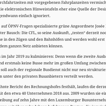
urchfahrtzeiten mit vorgegebenen Fahrplanzeiten vermisch
ie elektronischen Hinweistafeln eher eine Quelle der Des
gendwann einfach ignoriert.
e auf ÖPNV-Fragen spezialisierte grüne Angeordnete Josée
ter Bausch: Die CFL, so seine Auskunft, „testen“ derzeit no
se in den Zügen und den Bahnhöfen und werden wohl erst 
f dem ganzen Netz anbieten können.
es im Jahr 2019 zu kulminieren: Denn wenn die zweite Aus
– und erstmals keine Busse mehr im großen Umfang zwische
soll auch der regionale Busdienst nicht nur neu strukturi
n unter den privaten Busanbietern verteilt werden.
nte Bericht des Rechnungshofes festhält, laufen die derze
it den etwa 40 Unternehmen 2018 aus. 2009 wurden sie ein
reibung auf zehn Jahre mit den Luxemburger Busunterne