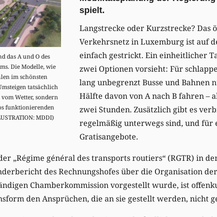
spielt.
Langstrecke oder Kurzstrecke? Das ö
Verkehrsnetz in Luxemburg ist auf de
einfach gestrickt. Ein einheitlicher T
nd das A und O des
ms. Die Modelle, wie
zwei Optionen vorsieht: Für schlappe
hlen im schönsten
lang unbegrenzt Busse und Bahnen nu
msteigen tatsächlich
Hälfte davon von A nach B fahren – 
r vom Wetter, sondern
os funktionierenden
zwei Stunden. Zusätzlich gibt es verbi
LLUSTRATION: MDDI)
regelmäßig unterwegs sind, und für e
Gratisangebote.
der „Régime général des transports routiers“ (RGTR) in der
onderbericht des Rechnungshofes über die Organisation de
ändigen Chamberkommission vorgestellt wurde, ist offenku
nsform den Ansprüchen, die an sie gestellt werden, nicht g