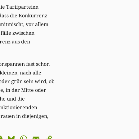
die Tarifparteien
dass die Konkurrenz
mitmischt, vor allem
fälle zwischen
rrenz aus den
onspannen fast schon
kleinen, nach alle
oder grün sein wird, ob
e, in der Mitte oder
phe und die
unktionierenden
rauen in diejenigen,
astodon
Facebook
Bluesky
WhatsApp
Email
Copy