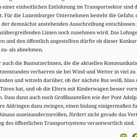
on einer einheitlichen Entlohnung im Transportsektor sind 
nt. Für die Luxemburger Unternehmen besteht die Gefahr, 
i der demnächst anstehenden Ausschreibung entschlossen 
nzübergreifenden Linien noch zunehmen wird. Das Lohnge
n und den öffentlich angestellten dürfte ob dieser Konku
zu- als abnehmen.
r auch die BusnutzerInnen, die die aktuellen Kommunikati
itzenstunden verharren sie bei Wind und Wetter in viel zu 
änden und witzeln darüber, ob der nächste Bus weiß, blau 
r Türen hat, und ob die Eltern mit Kinderwagen besser vorn
en. Dass dann auch noch Großbaustellen wie der Pont Adol
re Aldringen dazu zwingen, einen bislang einigermaßen f
hinaus auseinanderzureißen, fördert nicht gerade das Vert
ng des öffentlichen Transportsystems verantwortlich sind.
M