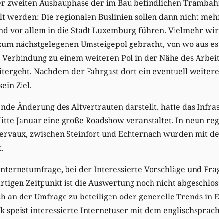
er zweiten Ausbauphase der im Bau befindlichen Tramba
 werden: Die regionalen Buslinien sollen dann nicht meh
nd vor allem in die Stadt Luxemburg führen. Vielmehr wir
zum nächstgelegenen Umsteigepol gebracht, von wo aus es
 Verbindung zu einem weiteren Pol in der Nähe des Arbeit
tergeht. Nachdem der Fahrgast dort ein eventuell weitere
sein Ziel.
fende Änderung des Altvertrauten darstellt, hatte das Infr
tte Januar eine große Roadshow veranstaltet. In neun re
lervaux, zwischen Steinfort und Echternach wurden mit 
t.
e Internetumfrage, bei der Interessierte Vorschläge und Fr
igen Zeitpunkt ist die Auswertung noch nicht abgeschloss
ch an der Umfrage zu beteiligen oder generelle Trends in 
 speist interessierte Internetuser mit dem englischsprach