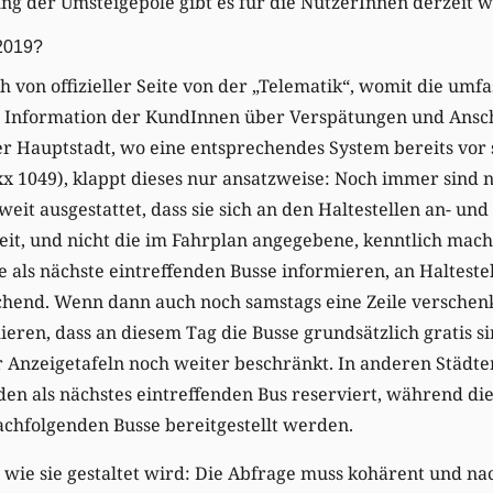
ung der Umsteigepole gibt es für die NutzerInnen derzeit w
 2019?
h von offizieller Seite von der „Telematik“, womit die umf
le Information der KundInnen über Verspätungen und Ansc
der Hauptstadt, wo eine entsprechendes System bereits vor
 1049), klappt dieses nur ansatzweise: Noch immer sind n
eit ausgestattet, dass sie sich an den Haltestellen an- u
eit, und nicht die im Fahrplan angegebene, kenntlich mac
ie als nächste eintreffenden Busse informieren, an Haltest
hend. Wenn dann auch noch samstags eine Zeile verschenk
eren, dass an diesem Tag die Busse grundsätzlich gratis si
 Anzeigetafeln noch weiter beschränkt. In anderen Städten
r den als nächstes eintreffenden Bus reserviert, während di
achfolgenden Busse bereitgestellt werden.
, wie sie gestaltet wird: Die Abfrage muss kohärent und na