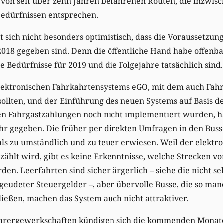
s von seit über zehn Jahren befahrenen Routen, die inzwis
bedürfnissen entsprechen.
 sich nicht besonders optimistisch, dass die Voraussetzung
2018 gegeben sind. Denn die öffentliche Hand habe offenb
e Bedürfnisse für 2019 und die Folgejahre tatsächlich sind.
lektronischen Fahrkahrtensystems eGO, mit dem auch Fah
llten, und der Einführung des neuen Systems auf Basis de
n Fahrgastzählungen noch nicht implementiert wurden, hat
r gegeben. Die früher per direkten Umfragen in den Bus
ls zu umständlich und zu teuer erwiesen. Weil der elektr
zählt wird, gibt es keine Erkenntnisse, welche Strecken 
den. Leerfahrten sind sicher ärgerlich – siehe die nicht se
geudeter Steuergelder –, aber übervolle Busse, die so ma
ießen, machen das System auch nicht attraktiver.
ahrergewerkschaften kündigen sich die kommenden Monate