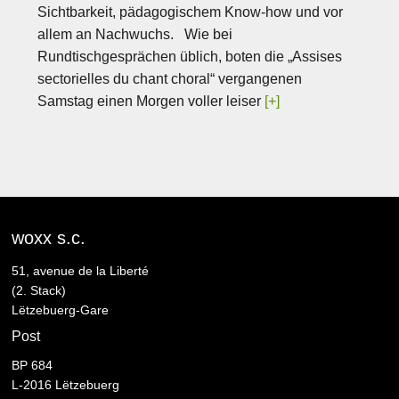
Sichtbarkeit, pädagogischem Know-how und vor
allem an Nachwuchs. Wie bei
Rundtischgesprächen üblich, boten die „Assises
sectorielles du chant choral“ vergangenen
Samstag einen Morgen voller leiser
[+]
woxx s.c.
51, avenue de la Liberté
(2. Stack)
Lëtzebuerg-Gare
Post
BP 684
L-2016 Lëtzebuerg