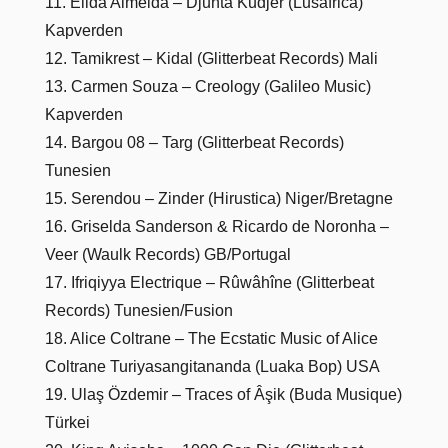
11. Elida Almeida – Djunta Kudjer (Lusafrica)
Kapverden
12. Tamikrest – Kidal (Glitterbeat Records) Mali
13. Carmen Souza – Creology (Galileo Music)
Kapverden
14. Bargou 08 – Targ (Glitterbeat Records)
Tunesien
15. Serendou – Zinder (Hirustica) Niger/Bretagne
16. Griselda Sanderson & Ricardo de Noronha –
Veer (Waulk Records) GB/Portugal
17. Ifriqiyya Electrique – Rûwâhîne (Glitterbeat
Records) Tunesien/Fusion
18. Alice Coltrane – The Ecstatic Music of Alice
Coltrane Turiyasangitananda (Luaka Bop) USA
19. Ulaş Özdemir – Traces of Âşik (Buda Musique)
Türkei