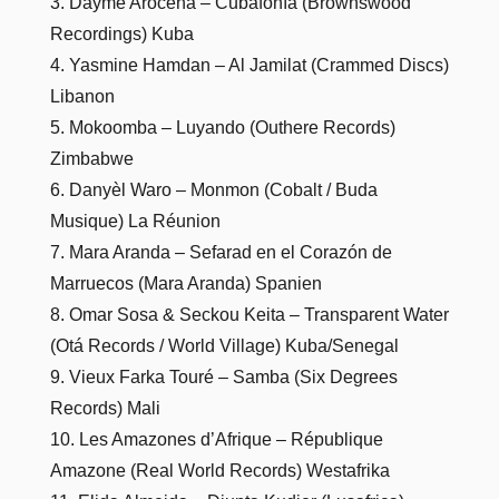
3. Daymé Arocena – Cubafonía (Brownswood
Recordings) Kuba
4. Yasmine Hamdan – Al Jamilat (Crammed Discs)
Libanon
5. Mokoomba – Luyando (Outhere Records)
Zimbabwe
6. Danyèl Waro – Monmon (Cobalt / Buda
Musique) La Réunion
7. Mara Aranda – Sefarad en el Corazón de
Marruecos (Mara Aranda) Spanien
8. Omar Sosa & Seckou Keita – Transparent Water
(Otá Records / World Village) Kuba/Senegal
9. Vieux Farka Touré – Samba (Six Degrees
Records) Mali
10. Les Amazones d’Afrique – République
Amazone (Real World Records) Westafrika