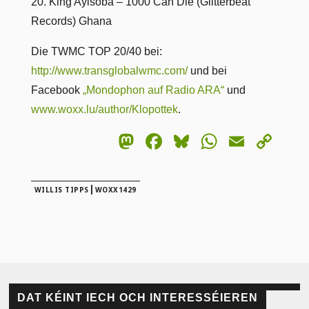
20. King Ayisoba – 1000 Can Die (Glitterbeat
Records) Ghana
Die TWMC TOP 20/40 bei:
http://www.transglobalwmc.com/
und bei
Facebook
„Mondophon auf Radio ARA“
und
www.woxx.lu/author/Klopottek
.
Mastodon
Facebook
Bluesky
WhatsA
Email
Co
Lin
|
WILLIS TIPPS
WOXX1429
DAT KÉINT IECH OCH INTERESSÉIEREN