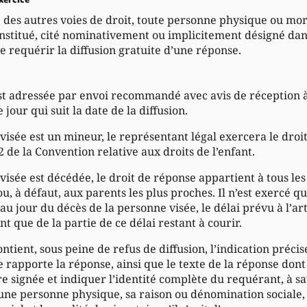
e des autres voies de droit, toute personne physique ou mor
constitué, cité nominativement ou implicitement désigné da
de requérir la diffusion gratuite d’une réponse.
st adressée par envoi recommandé avec avis de réception à 
jour qui suit la date de la diffusion.
e visée est un mineur, le représentant légal exercera le dro
2 de la Convention relative aux droits de l’enfant.
e visée est décédée, le droit de réponse appartient à tous le
u, à défaut, aux parents les plus proches. Il n’est exercé qu
 au jour du décès de la personne visée, le délai prévu à l’art
nt que de la partie de ce délai restant à courir.
ntient, sous peine de refus de diffusion, l’indication préci
e rapporte la réponse, ainsi que le texte de la réponse dont 
re signée et indiquer l’identité complète du requérant, à 
 d’une personne physique, sa raison ou dénomination sociale,