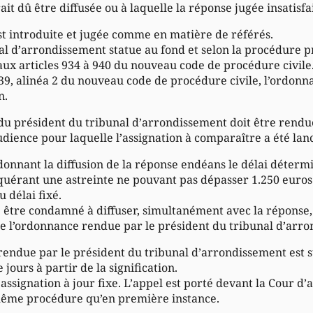
ait dû être diffusée ou à laquelle la réponse jugée insatisfai
st introduite et jugée comme en matière de référés.
al d’arrondissement statue au fond et selon la procédure 
x articles 934 à 940 du nouveau code de procédure civile.
939, alinéa 2 du nouveau code de procédure civile, l’ordonn
n.
du président du tribunal d’arrondissement doit être rendue
audience pour laquelle l’assignation à comparaître a été lan
ordonnant la diffusion de la réponse endéans le délai déte
equérant une astreinte ne pouvant pas dépasser 1.250 euros
u délai fixé.
 être condamné à diffuser, simultanément avec la réponse, l
 de l’ordonnance rendue par le président du tribunal d’arr
 rendue par le président du tribunal d’arrondissement est 
jours à partir de la signification.
assignation à jour fixe. L’appel est porté devant la Cour d’ap
 même procédure qu’en première instance.