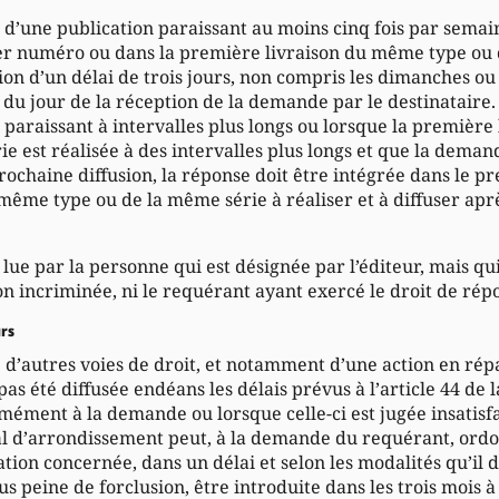
git d’une publication paraissant au moins cinq fois par semai
ier numéro ou dans la première livraison du même type ou
tion d’un délai de trois jours, non compris les dimanches ou 
u jour de la réception de la demande par le destinataire. 
 paraissant à intervalles plus longs ou lorsque la premièr
e est réalisée à des intervalles plus longs et que la dema
rochaine diffusion, la réponse doit être intégrée dans le 
même type ou de la même série à réaliser et à diffuser aprè
t lue par la personne qui est désignée par l’éditeur, mais qu
on incriminée, ni le requérant ayant exercé le droit de rép
urs
e d’autres voies de droit, et notamment d’une action en rép
as été diffusée endéans les délais prévus à l’article 44 de l
mément à la demande ou lorsque celle-ci est jugée insatisfa
al d’arrondissement peut, à la demande du requérant, ordo
tion concernée, dans un délai et selon les modalités qu’il 
s peine de forclusion, être introduite dans les trois mois 