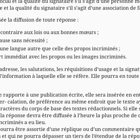
ocial et la qualité du signataire s’il s’agit d’une personne m
et la qualité du signataire s’il s’agit d’une association de fa
sée la diffusion de toute réponse :
u contraire aux lois ou aux bonnes mœurs ;
ause sans nécessité ;
 une langue autre que celle des propos incriminés ;
rt immédiat avec les propos ou les images incriminés.
adresse, les salutations, les réquisitions d’usage et la signa
l’information à laquelle elle se réfère. Elle pourra en tou
.
se rapporte à une publication écrite, elle sera insérée en en
er- calation, de préférence au même endroit que le texte a
actères du corps de base des textes rédactionnels. Si elle
 la réponse devra être diffusée à l’heure la plus proche de c
ncriminés a eu lieu.
e pourra être assortie d’une réplique ou d’un commentaire q
 et qui ne pourra dépasser un tiers de l’étendue de la répo