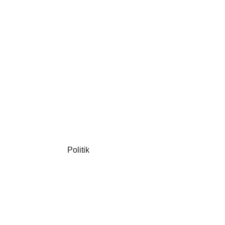
Politik
EUROPA
Russlands Zukunft: Putin, der Ze