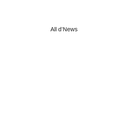
All d’News
l’immigration. Iels dénoncent les retards