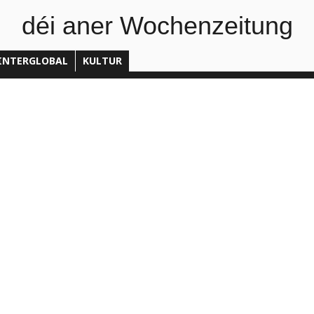
déi aner Wochenzeitung
INTERGLOBAL
KULTUR
TO
hauffement : Le climat attendra bien encore u


Fabien Grasser
30.07.2026
ltiplication des canicules et des mégafeux en Europe devrait lo