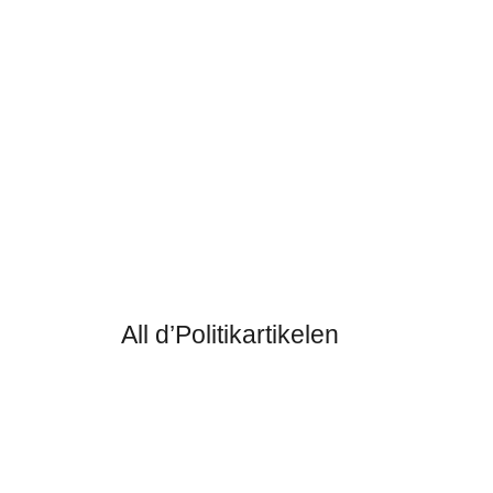
2026
g bleibt, inwiefern mehr Repression die
amit zufrieden geben wird.
All d’Politikartikelen