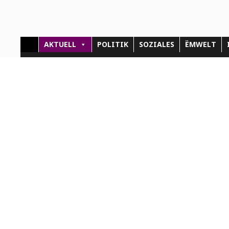
AKTUELL
POLITIK
SOZIALES
ËMWELT
aktion
EDI
Réc
Sommerloch – Creux
estival


woxx
30.07.2026
La mu