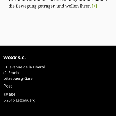
die Bewegung getragen und wollen ihren
[+]
woxx s.c.
51, avenue de la Liberté
(2. Stack)
Lëtzebuerg-Gare
Post
BP 684
L-2016 Lëtzebuerg