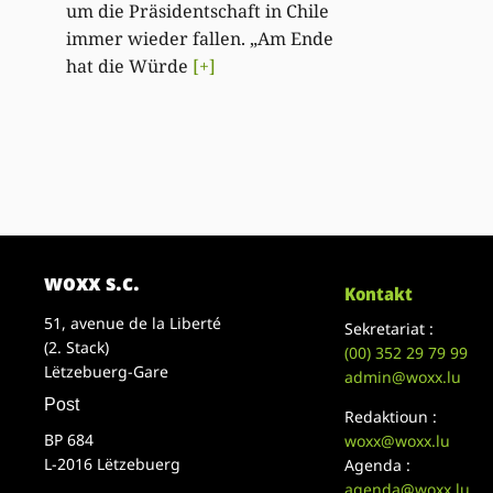
um die Präsidentschaft in Chile
immer wieder fallen. „Am Ende
hat die Würde
[+]
woxx s.c.
Kontakt
51, avenue de la Liberté
Sekretariat :
(2. Stack)
(00)
352 29 79 99
Lëtzebuerg-Gare
admin@woxx.lu
Post
Redaktioun :
BP 684
woxx@woxx.lu
L-2016 Lëtzebuerg
Agenda :
agenda@woxx.lu