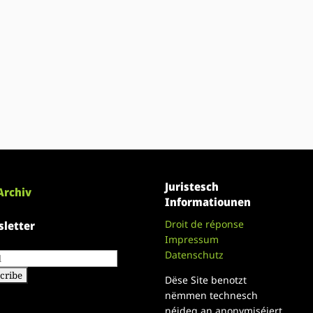
Juristesch
Archiv
Informatiounen
Droit de réponse
letter
Impressum
Datenschutz
Dëse Site benotzt
nëmmen technesch
néideg an anonymiséiert