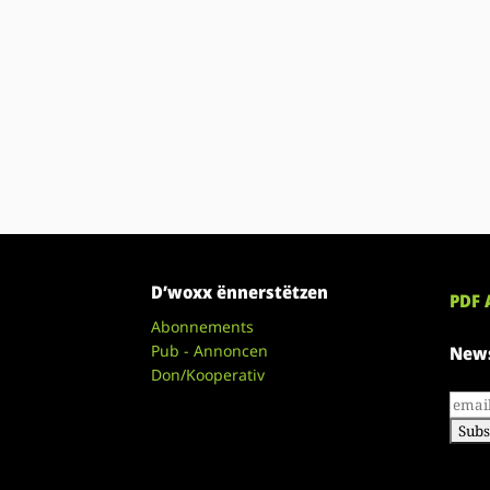
D’woxx ënnerstëtzen
PDF 
Abonnements
Pub - Annoncen
News
Don/Kooperativ