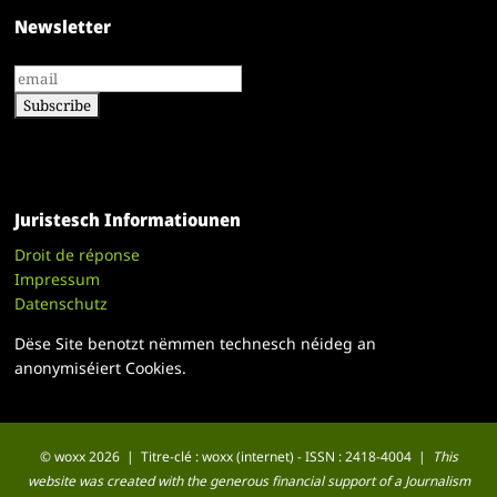
Newsletter
Juristesch Informatiounen
Droit de réponse
Impressum
Datenschutz
Dëse Site benotzt nëmmen technesch néideg an
anonymiséiert Cookies.
© woxx 2026 | Titre-clé : woxx (internet) - ISSN : 2418-4004 |
This
website was created with the generous financial support of a Journalism