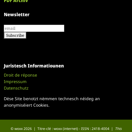
PDF Archiv
Newsletter
Juristesch Informatiounen
Droit de réponse
Impressum
Datenschutz
Dëse Site benotzt nëmmen technesch néideg an
anonymiséiert Cookies.
© woxx 2026 | Titre-clé : woxx (internet) - ISSN : 2418-4004 |
This