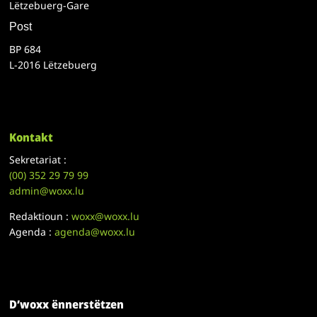
Lëtzebuerg-Gare
Post
BP 684
L-2016 Lëtzebuerg
Kontakt
Sekretariat :
(00)
352 29 79 99
admin@woxx.lu
Redaktioun :
woxx@woxx.lu
Agenda :
agenda@woxx.lu
D’woxx ënnerstëtzen