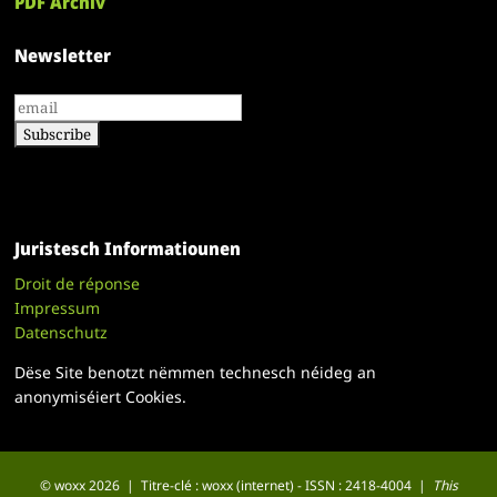
PDF Archiv
Newsletter
Juristesch Informatiounen
Droit de réponse
Impressum
Datenschutz
Dëse Site benotzt nëmmen technesch néideg an
anonymiséiert Cookies.
© woxx 2026 | Titre-clé : woxx (internet) - ISSN : 2418-4004 |
This