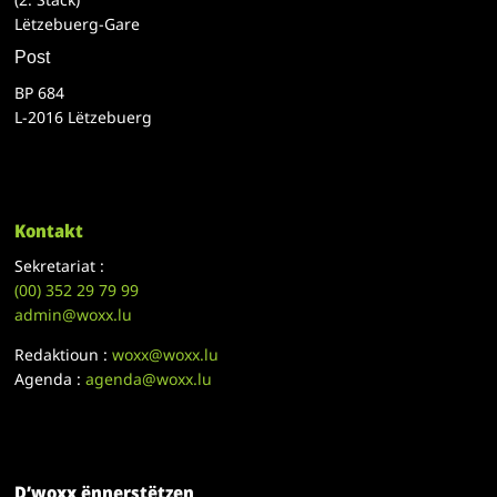
Lëtzebuerg-Gare
Post
BP 684
L-2016 Lëtzebuerg
Kontakt
Sekretariat :
(00)
352 29 79 99
admin@woxx.lu
Redaktioun :
woxx@woxx.lu
Agenda :
agenda@woxx.lu
D’woxx ënnerstëtzen