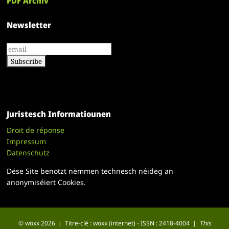
PDF Archiv
Newsletter
Juristesch Informatiounen
Droit de réponse
Impressum
Datenschutz
Dëse Site benotzt nëmmen technesch néideg an
anonymiséiert Cookies.
© woxx 2026 | Titre-clé : woxx (internet) - ISSN : 2418-4004 |
This