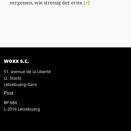
vergessen, wie stressig der erste
[+]
woxx s.c.
51, avenue de la Liberté
(2. Stack)
Lëtzebuerg-Gare
Post
BP 684
L-2016 Lëtzebuerg