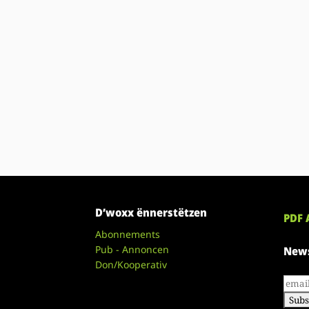
D’woxx ënnerstëtzen
PDF 
Abonnements
Pub - Annoncen
News
Don/Kooperativ