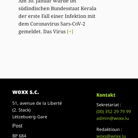
Am 30. Januar wurde im
südindischen Bundesstaat Kerala
der erste Fall einer Infektion mit
dem Coronavirus Sars-CoV-2
gemeldet. Das Virus
[+]
woxx s.c.
Kontakt
51, avenue de la Liberté
Sekretariat :
(2. Stack)
(00)
352 29 79 99
Lëtzebuerg-Gare
admin@woxx.lu
Post
Redaktioun :
BP 684
woxx@woxx.lu