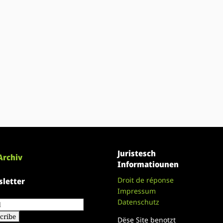
Juristesch
Archiv
Informatiounen
Droit de réponse
letter
Impressum
Datenschutz
Dëse Site benotzt