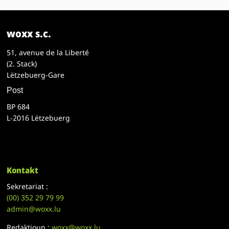
woxx s.c.
51, avenue de la Liberté
(2. Stack)
Lëtzebuerg-Gare
Post
BP 684
L-2016 Lëtzebuerg
Kontakt
Sekretariat :
(00)
352 29 79 99
admin@woxx.lu
Redaktioun :
woxx@woxx.lu