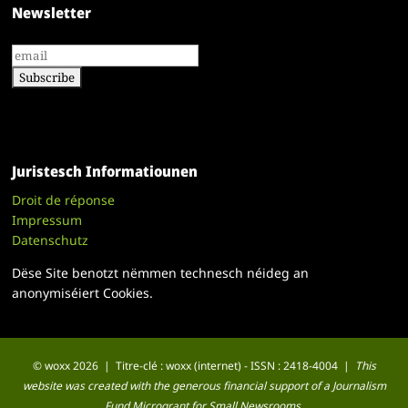
Newsletter
Juristesch Informatiounen
Droit de réponse
Impressum
Datenschutz
Dëse Site benotzt nëmmen technesch néideg an
anonymiséiert Cookies.
© woxx 2026 | Titre-clé : woxx (internet) - ISSN : 2418-4004 |
This
website was created with the generous financial support of a Journalism
Fund Microgrant for Small Newsrooms.