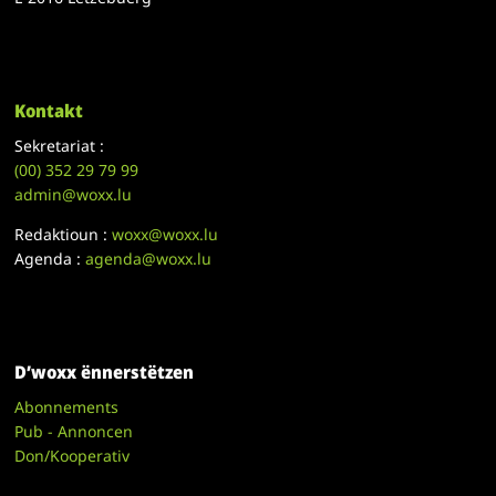
Kontakt
Sekretariat :
(00)
352 29 79 99
admin@woxx.lu
Redaktioun :
woxx@woxx.lu
Agenda :
agenda@woxx.lu
D’woxx ënnerstëtzen
Abonnements
Pub - Annoncen
Don/Kooperativ