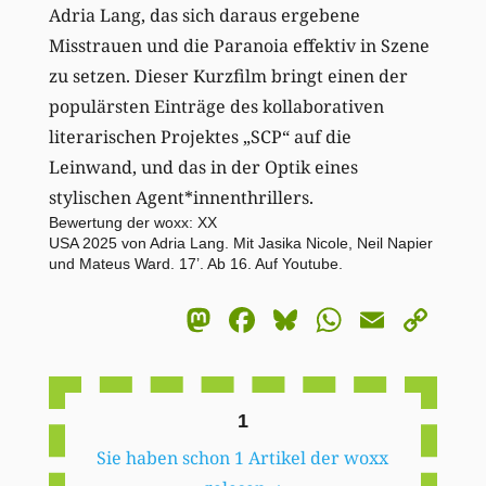
Adria Lang, das sich daraus ergebene
Misstrauen und die Paranoia effektiv in Szene
zu setzen. Dieser Kurzfilm bringt einen der
populärsten Einträge des kollaborativen
literarischen Projektes „SCP“ auf die
Leinwand, und das in der Optik eines
stylischen Agent*innenthrillers.
Bewertung der woxx: XX
USA 2025 von Adria Lang. Mit Jasika Nicole, Neil Napier
und Mateus Ward. 17’. Ab 16. Auf Youtube.
Mastodon
Facebook
Bluesky
WhatsA
Email
Co
Li
1
Sie haben schon 1 Artikel der woxx