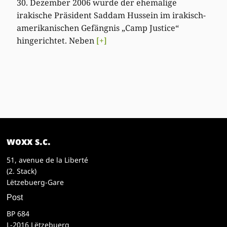
30. Dezember 2006 wurde der ehemalige
irakische Präsident Saddam Hussein im irakisch-
amerikanischen Gefängnis „Camp Justice“
hingerichtet. Neben
[+]
woxx s.c.
51, avenue de la Liberté
(2. Stack)
Lëtzebuerg-Gare
Post
BP 684
L-2016 Lëtzebuerg