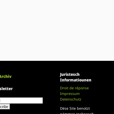
Juristesch
Archiv
Informatiounen
Droit de réponse
letter
Impressum
Datenschutz
Dëse Site benotzt
nëmmen technesch