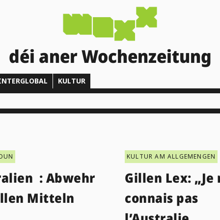
déi aner Wochenzeitung
INTERGLOBAL
KULTUR
IOUN
KULTUR AM ALLGEMENGEN
ralien : Abwehr
Gillen Lex: „Je
allen Mitteln
connais pas
l’Australie „