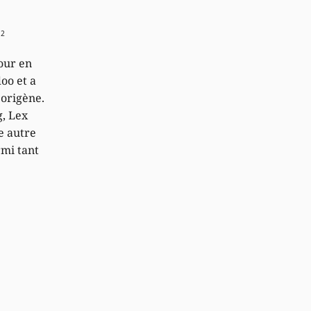
02
pour en
doo et a
borigène.
, Lex
e autre
mi tant