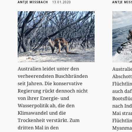
ANTJE MISSBACH
13.01.2020
ANTJE MIS
Australien leidet unter den
Australi
verheerendsten Buschbränden
Abschott
seit Jahren. Die konservative
Flüchtli
Regierung rückt dennoch nicht
auch daf
von ihrer Energie- und
Bootsflü
Wasserpolitik ab, die den
nach Ind
Klimawandel und die
Mai stra
Trockenheit verstärkt. Zum
Flüchtli
dritten Mal in den
Myanmar