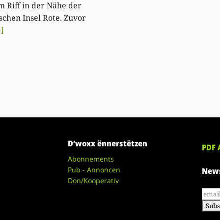
m Riff in der Nähe der
schen Insel Rote. Zuvor
+]
D’woxx ënnerstëtzen
PDF 
Abonnements
Pub - Annoncen
News
Don/Kooperativ