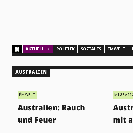
AKTUELL
POLITIK
SOZIALES
ËMWELT
AUSTRALIEN
ËMWELT
MIGRAT
Australien: Rauch
Aust
und Feuer
mit 