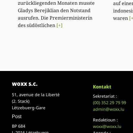
zurückliegenden Monaten musste
auf eine
Gladys Berejiklian den Notstand
indonesi
ausrufen. Die Premierministerin
waren
[
des südöstlichen
[+]
woxx s.c.
Kontakt
51, avenue de la Liberté
Sekretariat :
(2. Stack)
(00)
352 29 79 99
Lëtzebuerg-Gare
admin@woxx.lu
Post
Redaktioun :
BP 684
woxx@woxx.lu
L-2016 Lëtzebuerg
Agenda :