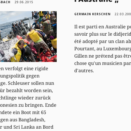
SBACH
29.06.2015
GERMAIN KERSCHEN
22.03.20
Il est parti en Australie 
savoir plus sur le didjeri
été adopté par un clan a
Pourtant, au Luxembourg
Gillen ne prétend pas êtr
chose qu'un musicien par
en verfolgt eine rigide
d'autres.
ungspolitik gegen
nge. Schleuser sollen nun
ür bezahlt worden sein,
chtlinge wieder zurück
onesien zu bringen. Ende
ndete ein Boot mit 65
ngen aus Bangladesh,
 und Sri Lanka an Bord