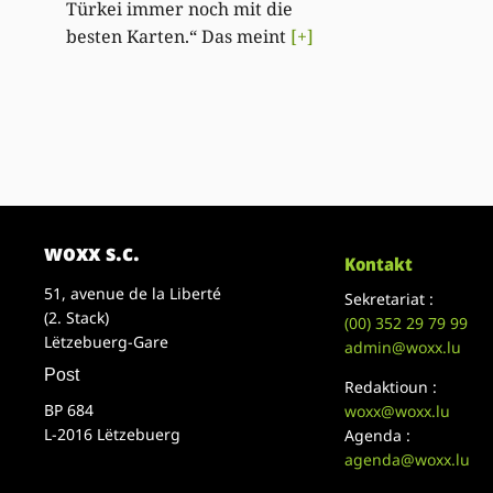
Türkei immer noch mit die
besten Karten.“ Das meint
[+]
woxx s.c.
Kontakt
51, avenue de la Liberté
Sekretariat :
(2. Stack)
(00)
352 29 79 99
Lëtzebuerg-Gare
admin@woxx.lu
Post
Redaktioun :
BP 684
woxx@woxx.lu
L-2016 Lëtzebuerg
Agenda :
agenda@woxx.lu