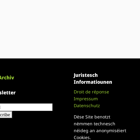
Juristesch
Archiv
Informatiounen
Droit de réponse
letter
Impressum
Datenschutz
Dëse Site benotzt
nëmmen technesch
néideg an anonymiséiert
Cookies.