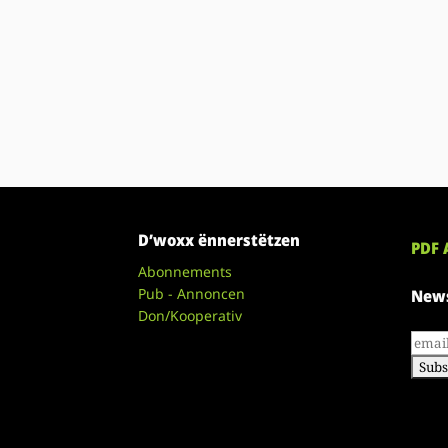
D’woxx ënnerstëtzen
PDF 
Abonnements
Pub - Annoncen
News
Don/Kooperativ