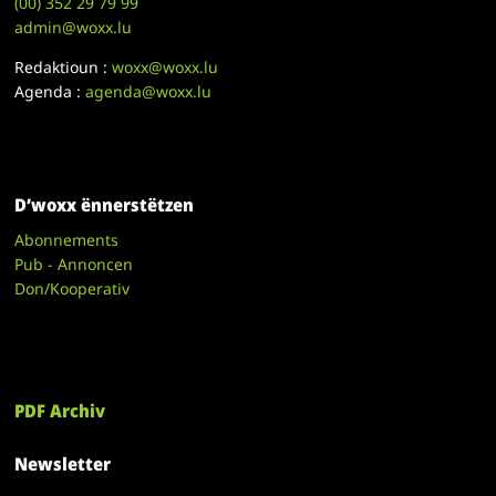
(00)
352 29 79 99
admin@woxx.lu
Redaktioun :
woxx@woxx.lu
Agenda :
agenda@woxx.lu
D’woxx ënnerstëtzen
Abonnements
Pub - Annoncen
Don/Kooperativ
PDF Archiv
Newsletter