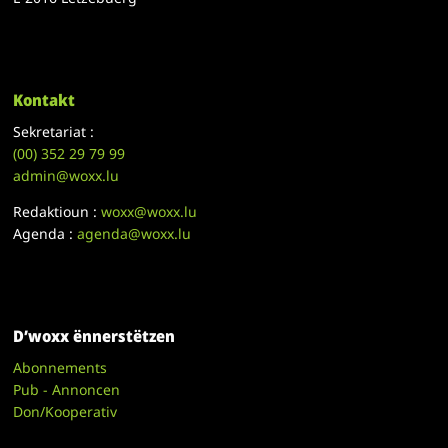
Kontakt
Sekretariat :
(00)
352 29 79 99
admin@woxx.lu
Redaktioun :
woxx@woxx.lu
Agenda :
agenda@woxx.lu
D’woxx ënnerstëtzen
Abonnements
Pub - Annoncen
Don/Kooperativ