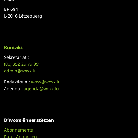
BP 684
L-2016 Lëtzebuerg
Kontakt
Sekretariat :
(00)
352 29 79 99
admin@woxx.lu
Redaktioun :
woxx@woxx.lu
Agenda :
agenda@woxx.lu
D’woxx ënnerstëtzen
Abonnements
Pub - Annoncen