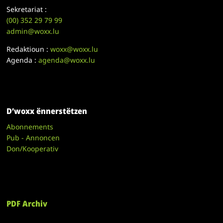
Sekretariat :
(00)
352 29 79 99
admin@woxx.lu
Redaktioun :
woxx@woxx.lu
Agenda :
agenda@woxx.lu
D’woxx ënnerstëtzen
Abonnements
Pub - Annoncen
Don/Kooperativ
PDF Archiv