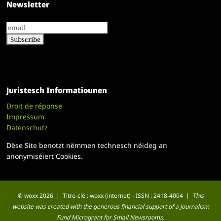
Newsletter
Juristesch Informatiounen
Droit de réponse
Impressum
Datenschutz
Dëse Site benotzt nëmmen technesch néideg an
anonymiséiert Cookies.
© woxx 2026 | Titre-clé : woxx (internet) - ISSN : 2418-4004 |
This
website was created with the generous financial support of a Journalism
Fund Microgrant for Small Newsrooms.