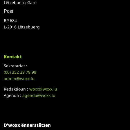
Lëtzebuerg-Gare
Post
BP 684
L-2016 Lëtzebuerg
Kontakt
Sekretariat :
(00)
352 29 79 99
admin@woxx.lu
Redaktioun :
woxx@woxx.lu
Agenda :
agenda@woxx.lu
D’woxx ënnerstëtzen