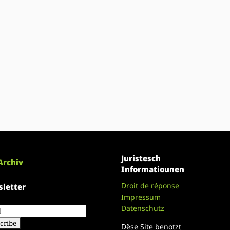
Juristesch
Archiv
Informatiounen
Droit de réponse
letter
Impressum
Datenschutz
Dëse Site benotzt