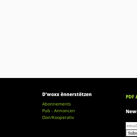
D’woxx ënnerstëtzen
PDF 
Abonnements
Pub - Annoncen
News
Don/Kooperativ