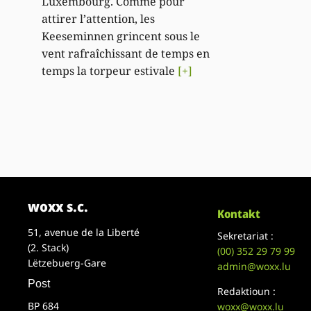
Luxembourg. Comme pour
attirer l’attention, les
Keeseminnen grincent sous le
vent rafraîchissant de temps en
temps la torpeur estivale
[+]
woxx s.c.
Kontakt
51, avenue de la Liberté
Sekretariat :
(2. Stack)
(00)
352 29 79 99
Lëtzebuerg-Gare
admin@woxx.lu
Post
Redaktioun :
BP 684
woxx@woxx.lu