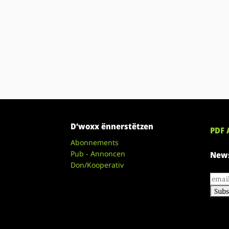
D’woxx ënnerstëtzen
PDF 
Abonnements
Pub - Annoncen
News
Don/Kooperativ