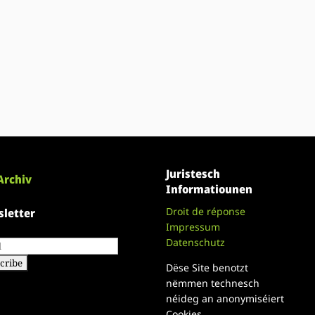
Juristesch
Archiv
Informatiounen
Droit de réponse
letter
Impressum
Datenschutz
Dëse Site benotzt
nëmmen technesch
néideg an anonymiséiert
Cookies.