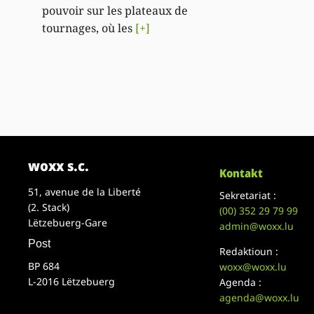
pouvoir sur les plateaux de
tournages, où les
[+]
woxx s.c.
Kontakt
51, avenue de la Liberté
Sekretariat :
(2. Stack)
(00)
352 29 79 99
Lëtzebuerg-Gare
admin@woxx.lu
Post
Redaktioun :
BP 684
woxx@woxx.lu
L-2016 Lëtzebuerg
Agenda :
agenda@woxx.lu