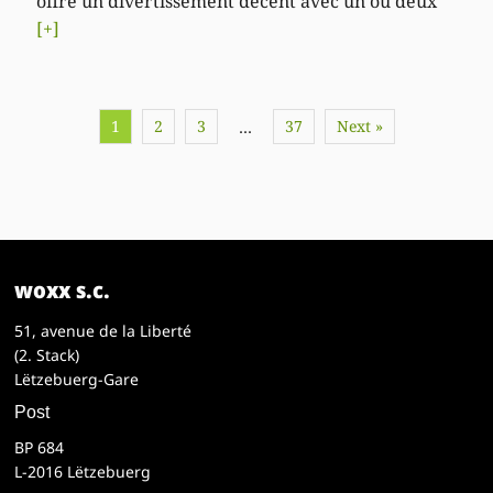
offre un divertissement décent avec un ou deux
[+]
1
2
3
37
Next »
…
woxx s.c.
51, avenue de la Liberté
(2. Stack)
Lëtzebuerg-Gare
Post
BP 684
L-2016 Lëtzebuerg