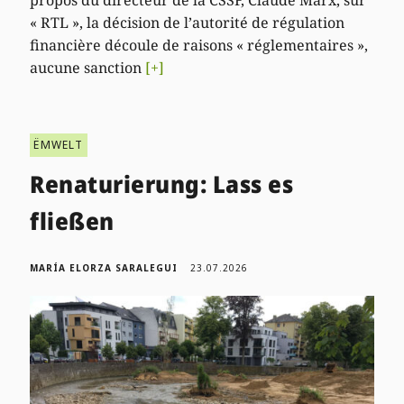
« RTL », la décision de l’autorité de régulation
financière découle de raisons « réglementaires »,
aucune sanction
[+]
ËMWELT
Renaturierung: Lass es
fließen
MARÍA ELORZA SARALEGUI
23.07.2026