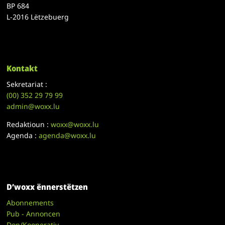
BP 684
L-2016 Lëtzebuerg
Kontakt
Sekretariat :
(00)
352 29 79 99
admin@woxx.lu
Redaktioun :
woxx@woxx.lu
Agenda :
agenda@woxx.lu
D’woxx ënnerstëtzen
Abonnements
Pub - Annoncen
Don/Kooperativ