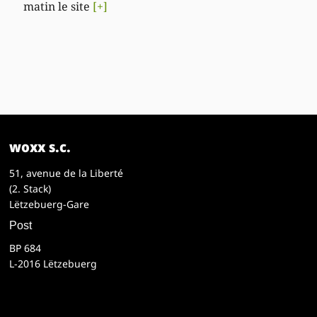
matin le site
[+]
woxx s.c.
51, avenue de la Liberté
(2. Stack)
Lëtzebuerg-Gare
Post
BP 684
L-2016 Lëtzebuerg