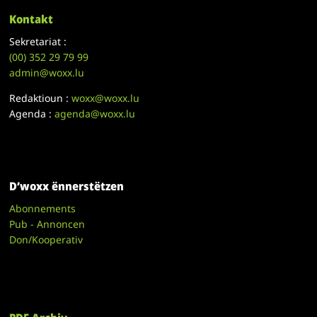
Kontakt
Sekretariat :
(00)
352 29 79 99
admin@woxx.lu
Redaktioun :
woxx@woxx.lu
Agenda :
agenda@woxx.lu
D’woxx ënnerstëtzen
Abonnements
Pub - Annoncen
Don/Kooperativ