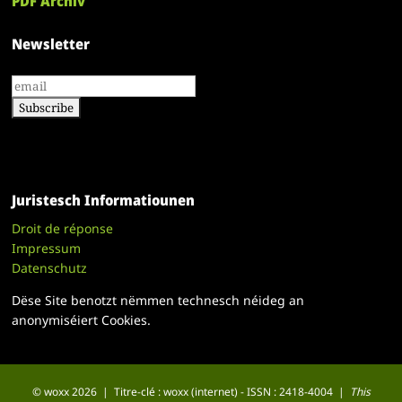
PDF Archiv
Newsletter
Juristesch Informatiounen
Droit de réponse
Impressum
Datenschutz
Dëse Site benotzt nëmmen technesch néideg an
anonymiséiert Cookies.
© woxx 2026 | Titre-clé : woxx (internet) - ISSN : 2418-4004 |
This