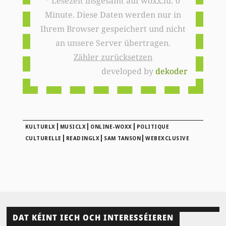
* Lesezeit insgesamt auf woxx.lu: 0
Minute. Diese Daten werden nur in
Ihrem Browser gespeichert und nicht
an unsere Server übertragen.
Zähler zurücksetzen
developed by
dekoder
|
|
|
KULTURLX
MUSICLX
ONLINE-WOXX
POLITIQUE
|
|
|
CULTURELLE
READINGLX
SAM TANSON
WEBEXCLUSIVE
DAT KÉINT IECH OCH INTERESSÉIEREN