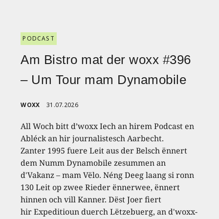
PODCAST
Am Bistro mat der woxx #396
– Um Tour mam Dynamobile
WOXX
31.07.2026
All Woch bitt d’woxx Iech an hirem Podcast en
Abléck an hir journalistesch Aarbecht.
Zanter 1995 fuere Leit aus der Belsch ënnert
dem Numm Dynamobile zesummen an
d'Vakanz – mam Vëlo. Néng Deeg laang si ronn
130 Leit op zwee Rieder ënnerwee, ënnert
hinnen och vill Kanner. Dëst Joer fiert
hir Expeditioun duerch Lëtzebuerg, an d'woxx-