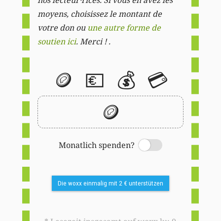
moyens, choisissez le montant de
votre don ou
une autre forme de
soutien ici
. Merci ! .
🪙
💶
💰
💳
🪙
Monatlich spenden?
Switch
Die woxx einmalig mit 2 € unterstützen