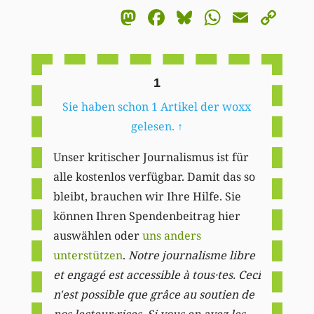
Mastodon
Facebook
Bluesky
WhatsA
Email
Co
Li
1
Sie haben schon 1 Artikel der woxx
gelesen.
↑
Unser kritischer Journalismus ist für
alle kostenlos verfügbar. Damit das so
bleibt, brauchen wir Ihre Hilfe. Sie
können Ihren Spendenbeitrag hier
auswählen oder
uns anders
unterstützen
.
Notre journalisme libre
et engagé est accessible à tous·tes. Ceci
n'est possible que grâce au soutien de
nos lecteur·rices. Si vous en avez les