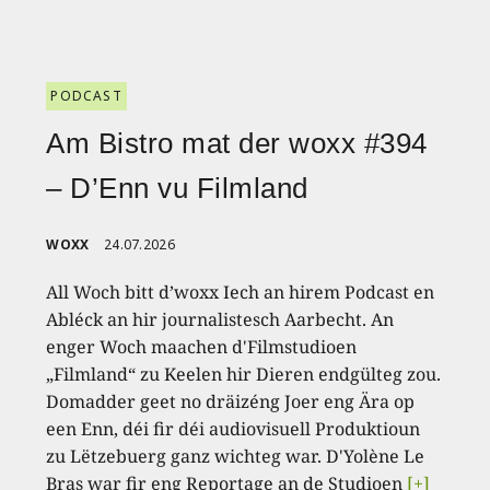
PODCAST
Am Bistro mat der woxx #394
– D’Enn vu Filmland
WOXX
24.07.2026
All Woch bitt d’woxx Iech an hirem Podcast en
Abléck an hir journalistesch Aarbecht. An
enger Woch maachen d'Filmstudioen
„Filmland“ zu Keelen hir Dieren endgülteg zou.
Domadder geet no dräizéng Joer eng Ära op
een Enn, déi fir déi audiovisuell Produktioun
zu Lëtzebuerg ganz wichteg war. D'Yolène Le
Bras war fir eng Reportage an de Studioen
[+]