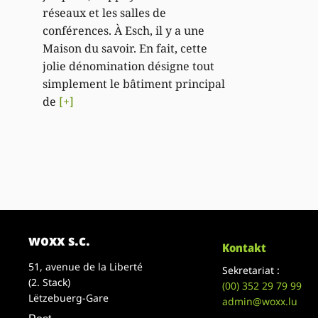
réseaux et les salles de
conférences. À Esch, il y a une
Maison du savoir. En fait, cette
jolie dénomination désigne tout
simplement le bâtiment principal
de
[+]
woxx s.c.
Kontakt
51, avenue de la Liberté
Sekretariat :
(2. Stack)
(00)
352 29 79 99
Lëtzebuerg-Gare
admin@woxx.lu