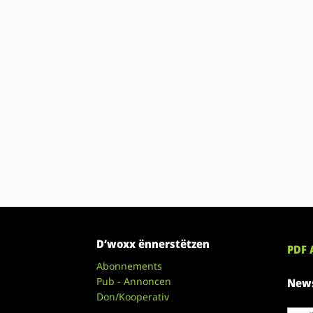
D’woxx ënnerstëtzen
PDF 
Abonnements
Pub - Annoncen
News
Don/Kooperativ