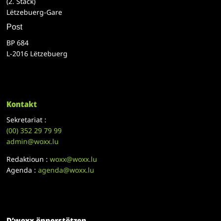
(2. Stack)
Lëtzebuerg-Gare
Post
BP 684
L-2016 Lëtzebuerg
Kontakt
Sekretariat :
(00)
352 29 79 99
admin@woxx.lu
Redaktioun :
woxx@woxx.lu
Agenda :
agenda@woxx.lu
D’woxx ënnerstëtzen