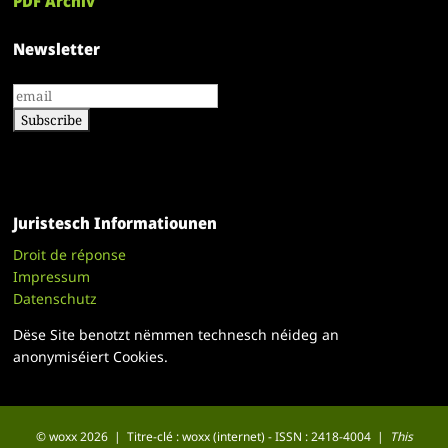
PDF Archiv
Newsletter
Juristesch Informatiounen
Droit de réponse
Impressum
Datenschutz
Dëse Site benotzt nëmmen technesch néideg an
anonymiséiert Cookies.
© woxx 2026 | Titre-clé : woxx (internet) - ISSN : 2418-4004 |
This