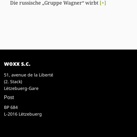
Die russische „Gruppe Wagner“ wirbt
[+]
woxx s.c.
51, avenue de la Liberté
(2. Stack)
Lëtzebuerg-Gare
Post
BP 684
L-2016 Lëtzebuerg