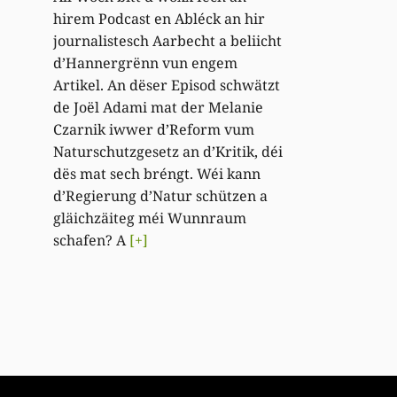
hirem Podcast en Abléck an hir
journalistesch Aarbecht a beliicht
d’Hannergrënn vun engem
Artikel. An dëser Episod schwätzt
de Joël Adami mat der Melanie
Czarnik iwwer d’Reform vum
Naturschutzgesetz an d’Kritik, déi
dës mat sech bréngt. Wéi kann
d’Regierung d’Natur schützen a
gläichzäiteg méi Wunnraum
schafen? A
[+]