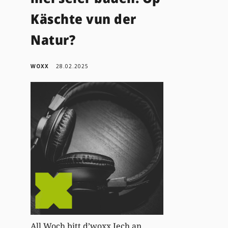
Käschte vun der
Natur?
WOXX
28.02.2025
All Woch bitt d’woxx Iech an