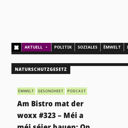
AKTUELL
POLITIK
SOZIALES
ËMWELT
NATURSCHUTZGESETZ
ËMWELT
GESONDHEET
PODCAST
Am Bistro mat der
woxx #323 – Méi a
méi séier bauen: Op