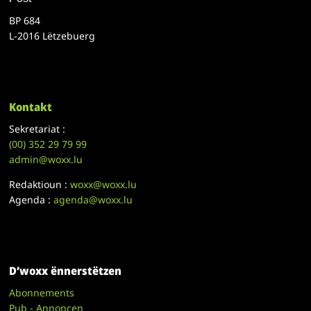
BP 684
L-2016 Lëtzebuerg
Kontakt
Sekretariat :
(00)
352 29 79 99
admin@woxx.lu
Redaktioun :
woxx@woxx.lu
Agenda :
agenda@woxx.lu
D’woxx ënnerstëtzen
Abonnements
Pub - Annoncen