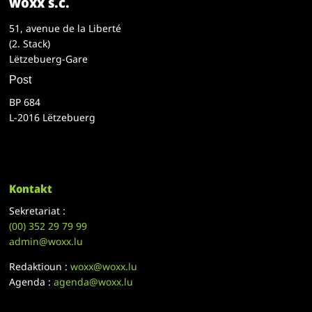
woxx s.c.
51, avenue de la Liberté
(2. Stack)
Lëtzebuerg-Gare
Post
BP 684
L-2016 Lëtzebuerg
Kontakt
Sekretariat :
(00)
352 29 79 99
admin@woxx.lu
Redaktioun :
woxx@woxx.lu
Agenda :
agenda@woxx.lu