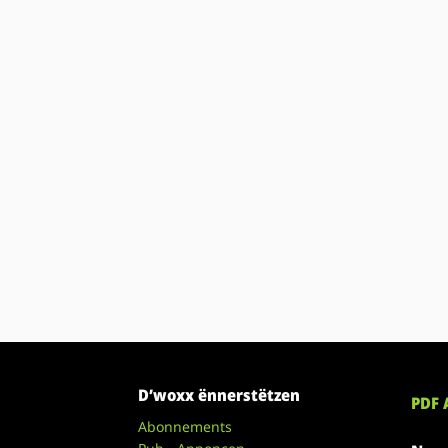
D’woxx ënnerstëtzen
PDF 
Abonnements