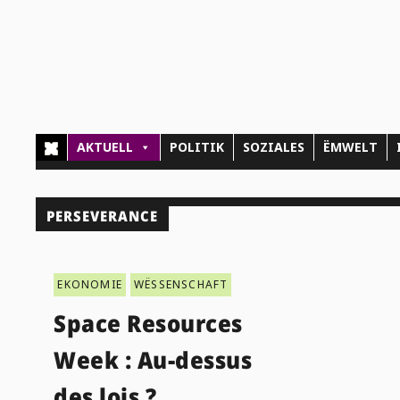
AKTUELL
POLITIK
SOZIALES
ËMWELT
PERSEVERANCE
EKONOMIE
WËSSENSCHAFT
Space Resources
Week : Au-dessus
des lois ?