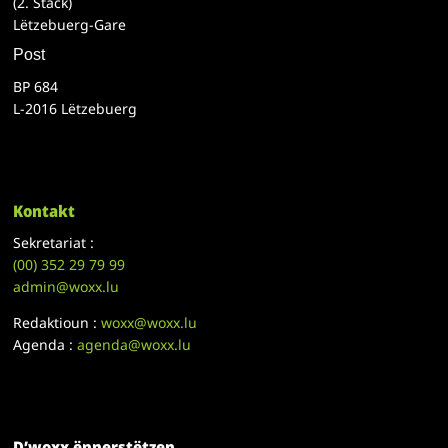
(2. Stack)
Lëtzebuerg-Gare
Post
BP 684
L-2016 Lëtzebuerg
Kontakt
Sekretariat :
(00)
352 29 79 99
admin@woxx.lu
Redaktioun :
woxx@woxx.lu
Agenda :
agenda@woxx.lu
D’woxx ënnerstëtzen