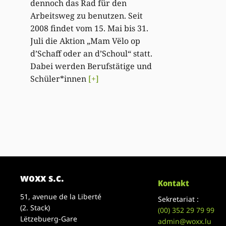
dennoch das Rad für den
Arbeitsweg zu benutzen. Seit
2008 findet vom 15. Mai bis 31.
Juli die Aktion „Mam Vëlo op
d’Schaff oder an d’Schoul“ statt.
Dabei werden Berufstätige und
Schüler*innen
[+]
woxx s.c.
Kontakt
51, avenue de la Liberté
Sekretariat :
(2. Stack)
(00)
352 29 79 99
Lëtzebuerg-Gare
admin@woxx.lu