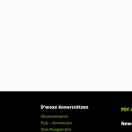
D’woxx ënnerstëtzen
PDF 
Abonnements
Pub - Annoncen
News
Don/Kooperativ