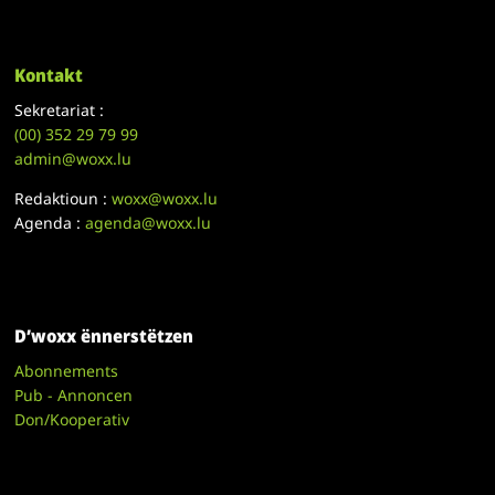
Kontakt
Sekretariat :
(00)
352 29 79 99
admin@woxx.lu
Redaktioun :
woxx@woxx.lu
Agenda :
agenda@woxx.lu
D’woxx ënnerstëtzen
Abonnements
Pub - Annoncen
Don/Kooperativ