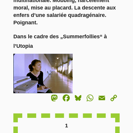
multinationale. Mobbing, harcèlement
moral, mise au placard. La descente aux
enfers d’une salariée quadragénaire.
Poignant.
Dans le cadre des „Summerfollies“ à
l’Utopia
Mastodon
Facebook
Bluesky
WhatsA
Email
Co
Li
1