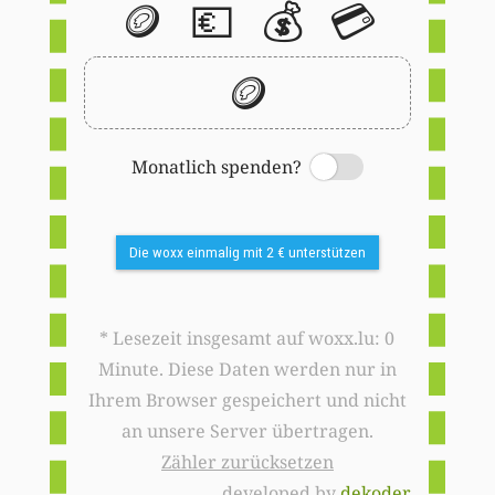
🪙
💶
💰
💳
🪙
Monatlich spenden?
Switch
Die woxx einmalig mit 2 € unterstützen
* Lesezeit insgesamt auf woxx.lu: 0
Minute. Diese Daten werden nur in
Ihrem Browser gespeichert und nicht
an unsere Server übertragen.
Zähler zurücksetzen
developed by
dekoder