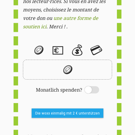
nos lecteur·rices. Si vous en avez les
moyens, choisissez le montant de
votre don ou
une autre forme de
soutien ici
. Merci ! .
🪙
💶
💰
💳
🪙
Monatlich spenden?
Switch
Die woxx einmalig mit 2 € unterstützen