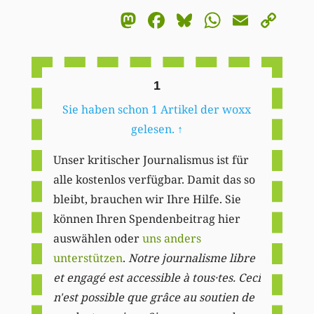
Mastodon
Facebook
Bluesky
WhatsA
Email
Co
Li
1
Sie haben schon 1 Artikel der woxx
gelesen.
↑
Unser kritischer Journalismus ist für
alle kostenlos verfügbar. Damit das so
bleibt, brauchen wir Ihre Hilfe. Sie
können Ihren Spendenbeitrag hier
auswählen oder
uns anders
unterstützen
.
Notre journalisme libre
et engagé est accessible à tous·tes. Ceci
n'est possible que grâce au soutien de