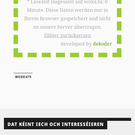
* Lesezeit insgesamt auf woxx.lu: 0
Minute. Diese Daten werden nur in
Ihrem Browser gespeichert und nicht
an unsere Server übertragen.
Zähler zurücksetzen
developed by
dekoder
WOXX679
DAT KÉINT IECH OCH INTERESSÉIEREN